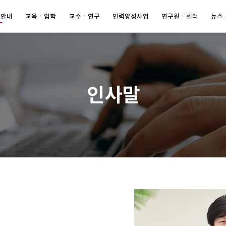
 안내
교육ㆍ입학
교수ㆍ연구
인력양성사업
연구원ㆍ센터
뉴스
인사말