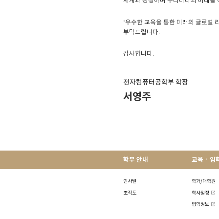
세계와 경쟁하며 우리나라의 미래를 
‘우수한 교육을 통한 미래의 글로벌 
부탁드립니다.
감사합니다.
전자컴퓨터공학부 학장
서영주
학부 안내
교육ㆍ입
인사말
학과/대학원
조직도
학사일정
입학정보