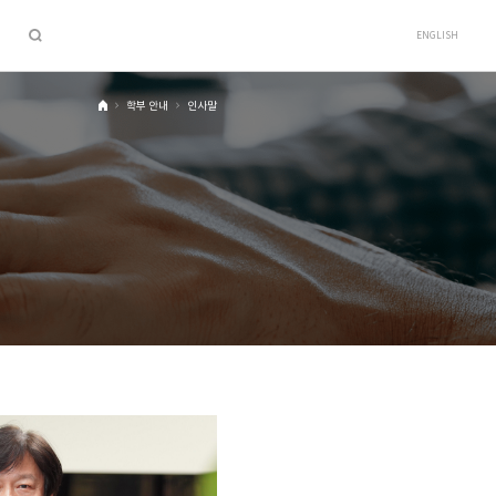
ENGLISH
학부 안내
인사말
H
o
m
e