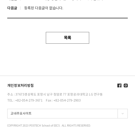
다음글
등록된 다음글이 없습니다.
목록
개인정보처리방침
주소 : 37673경상북도 포항시 남구 청암로 77 포항공과대학교 LG 연구동
TEL : +82-054-279-3671
Fax : +82-054-279-2903
교내주요사이트
COPYRIGHT 2023 POSTECH School of EECS . ALL RIGHTS RESERVED.