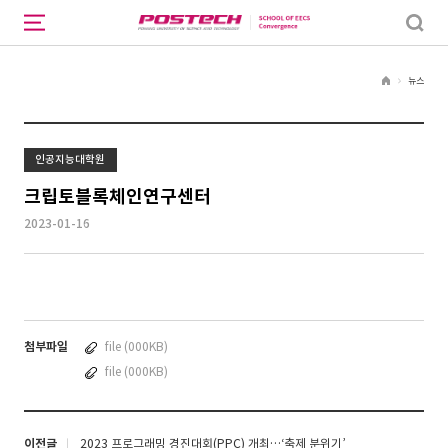
뉴스
H
o
m
e
인공지능대학원
크립토블록체인연구센터
2023-01-16
첨부파일
file (000KB)
file (000KB)
이전글
2023 프로그래밍 경진대회(PPC) 개최…‘축제 분위기’