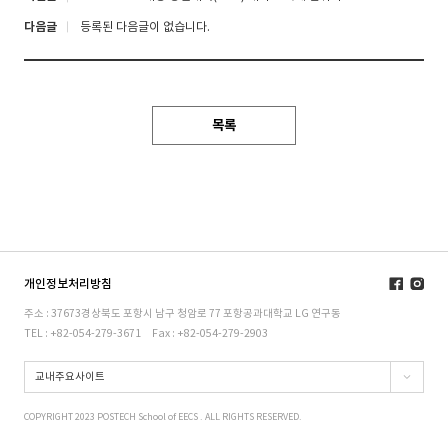
다음글
등록된 다음글이 없습니다.
목록
개인정보처리방침
주소 : 37673경상북도 포항시 남구 청암로 77 포항공과대학교 LG 연구동
TEL : +82-054-279-3671
Fax : +82-054-279-2903
교내주요사이트
COPYRIGHT 2023 POSTECH School of EECS . ALL RIGHTS RESERVED.