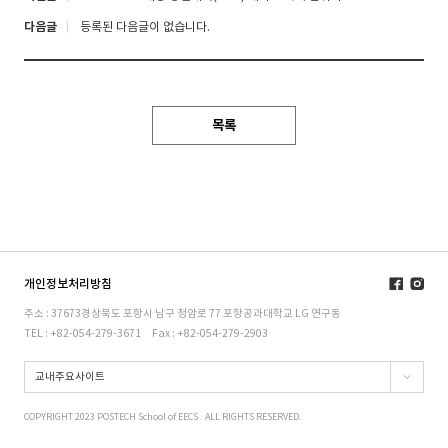
다음글
등록된 다음글이 없습니다.
목록
개인정보처리방침
주소 : 37673경상북도 포항시 남구 청암로 77 포항공과대학교 LG 연구동
TEL : +82-054-279-3671
Fax : +82-054-279-2903
교내주요사이트
COPYRIGHT 2023 POSTECH School of EECS . ALL RIGHTS RESERVED.