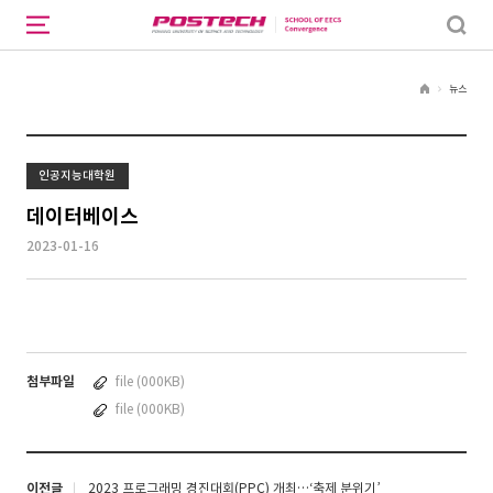
뉴스
H
o
m
e
인공지능대학원
데이터베이스
2023-01-16
첨부파일
file (000KB)
file (000KB)
이전글
2023 프로그래밍 경진대회(PPC) 개최…‘축제 분위기’