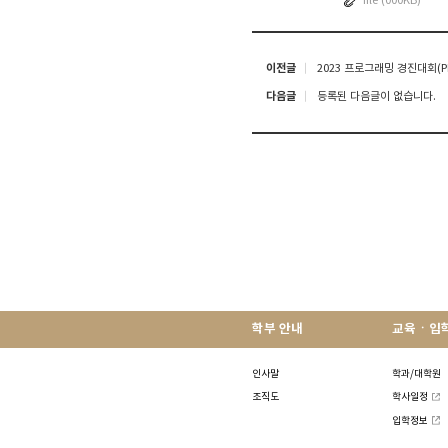
file (000KB)
이전글
2023 프로그래밍 경진대회(P
다음글
등록된 다음글이 없습니다.
학부 안내
교육ㆍ입
인사말
학과/대학원
조직도
학사일정
입학정보