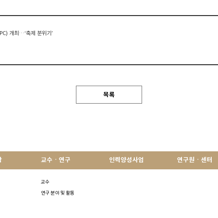
PC) 개최…‘축제 분위기’
목록
학
교수ㆍ연구
인력양성사업
연구원ㆍ센터
교수
연구 분야 및 활동