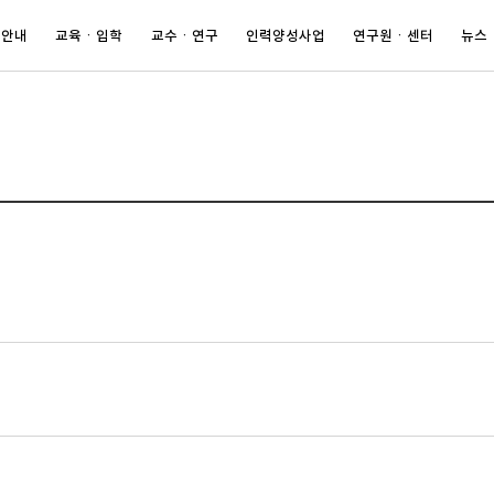
 안내
교육ㆍ입학
교수ㆍ연구
인력양성사업
연구원ㆍ센터
뉴스