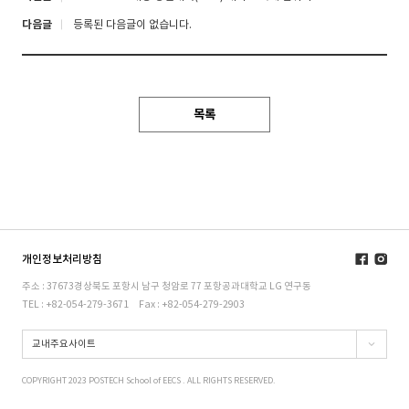
다음글
등록된 다음글이 없습니다.
목록
개인정보처리방침
주소 : 37673경상북도 포항시 남구 청암로 77 포항공과대학교 LG 연구동
TEL : +82-054-279-3671
Fax : +82-054-279-2903
교내주요사이트
COPYRIGHT 2023 POSTECH School of EECS . ALL RIGHTS RESERVED.