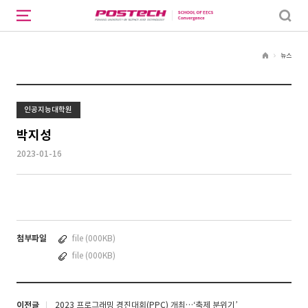
뉴스
H
o
m
e
인공지능대학원
박지성
2023-01-16
첨부파일
file (000KB)
file (000KB)
이전글
2023 프로그래밍 경진대회(PPC) 개최…‘축제 분위기’