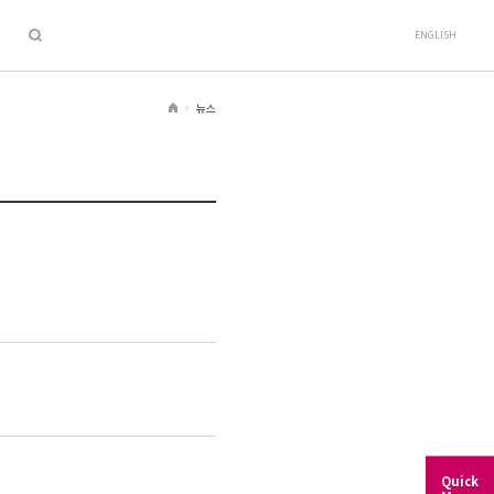
ENGLISH
뉴스
H
o
m
e
Quick