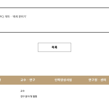
PC) 개최…‘축제 분위기’
목록
학
교수ㆍ연구
인력양성사업
연구원ㆍ센터
교수
연구 분야 및 활동