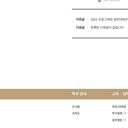
file (000KB)
이전글
2023 프로그래밍 경진대회(P
다음글
등록된 다음글이 없습니다.
학부 안내
교육ㆍ입
인사말
학과/대학원
조직도
학사일정
입학정보