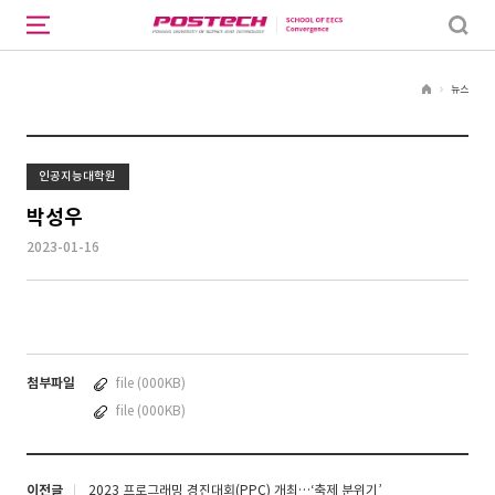
뉴스
H
o
m
e
인공지능대학원
박성우
2023-01-16
첨부파일
file (000KB)
file (000KB)
이전글
2023 프로그래밍 경진대회(PPC) 개최…‘축제 분위기’