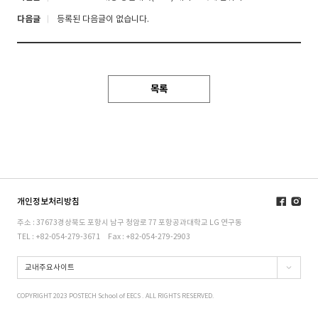
다음글
등록된 다음글이 없습니다.
목록
개인정보처리방침
주소 : 37673경상북도 포항시 남구 청암로 77 포항공과대학교 LG 연구동
TEL : +82-054-279-3671
Fax : +82-054-279-2903
교내주요사이트
COPYRIGHT 2023 POSTECH School of EECS . ALL RIGHTS RESERVED.