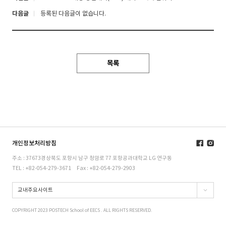
다음글
등록된 다음글이 없습니다.
목록
개인정보처리방침
주소 : 37673경상북도 포항시 남구 청암로 77 포항공과대학교 LG 연구동
TEL : +82-054-279-3671
Fax : +82-054-279-2903
교내주요사이트
COPYRIGHT 2023 POSTECH School of EECS . ALL RIGHTS RESERVED.