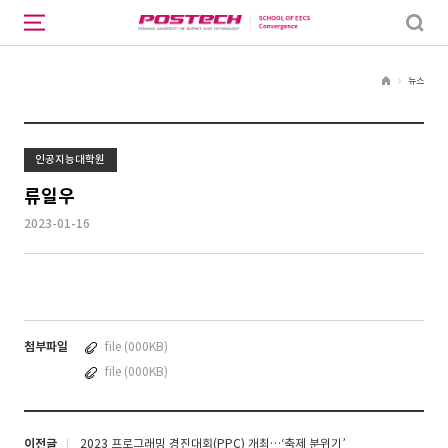
뉴스
H
o
m
e
인공지능대학원
류일우
2023-01-16
첨부파일
file (000KB)
file (000KB)
이전글
2023 프로그래밍 경진대회(PPC) 개최…‘축제 분위기’