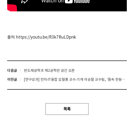
출처: https://youtu.be/R3k7RuLDpnk
다음글
반도체공학과 제2공학관 공간 오픈
이전글
[연구성과] 전자‧IT융합 김철홍 교수‧기계 이승철 교수팀, ‘몸속 천둥번개’, 딥러닝으로 더 빠르고 선명하게 혈관을 찍는다
목록