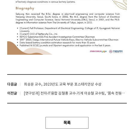
다음글
최승문 교수, 2023년도 교육 부문 포스테키안상 수상
이전글
[연구성과] 전자‧IT융합 김철홍 교수‧기계 이승철 교수팀, ‘몸속 천둥번개’, 딥러닝으로 더 빠르고 선명하게 혈관을 찍는다
목록