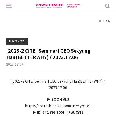
뉴스
H
o
m
e
IT융합공학과
[2023-2 CiTE_Seminar] CEO Sekyung
Han(BETTERWHY) / 2023.12.06
2023-12-04
[2023-2 CiTE_Seminar] CEO Sekyung Han(BETTERWHY) /
2023.12.06
▶ ZOOM 링크
https://postech-ac-kr.zoom.us/my/cite1
▶ ID: 542 798 8001
PW: CiTE
||