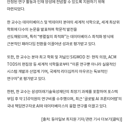
안정된 연구 활동과 인재 양성에 전념할 수 있도록 지원하기 위해
마련되었다.
한 교수는 데이터베이스 및 빅데이터 분야의 세계적 석학으로, 세계 최상위
학회에 다수의 논문을 발표하며 학문적 발전을
선도해왔으며, 특히 “병렬질의 최적화”는 데이터베이스 최적화 방식에
근본적인 패러다임 전환을 이끌어낸 성과로 평가받고 있다.
또한, 한 교수는 분야 최고 학회 및 저널인 SIGMOD 전·현직 의장, ACM
TODS의 편집장 등 세계적 석학들로부터 “이론 연구뿐 아니라 실용적인
시스템 개발과 산업계 기여, 국제적 리더십까지 아우르는 독보적인
연구자”로 평가받고 있다.
한편, 한 교수는 삼성미래기술육성재단의 최장기 과제를 포함하여 포스텍
부임 후 약 150억원의 연구비를 수주했으며, 최근 ‘글로벌 AI 프론티어랩’의
국내 책임연구자로 AI와 데이터베이스의 융합 연구를 이끌고 있다.
[출처: 동아일보 최지원 기자/관련 기사 더보기(
클릭
)]