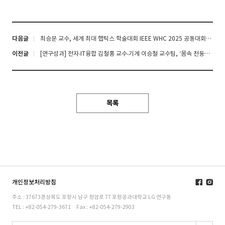
다음글
최승문 교수, 세계 최대 햅틱스 학술대회 IEEE WHC 2025 공동대회장으로 활약
이전글
[연구성과] 전자‧IT융합 김철홍 교수‧기계 이승철 교수팀, ‘몸속 천둥번개’, 딥러닝으로 더 빠르고 선명하게 혈관을 찍는다
목록
개인정보처리방침
주소 : 37673경상북도 포항시 남구 청암로 77 포항공과대학교 LG 연구동
TEL : +82-054-279-3671
Fax : +82-054-279-2903