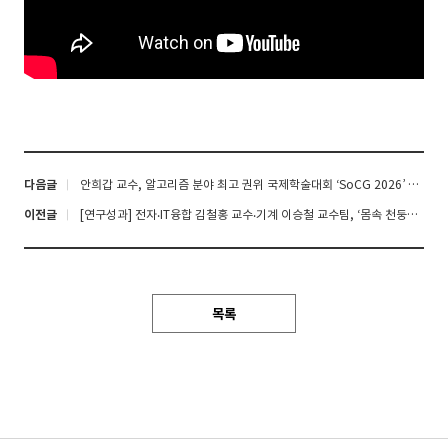
다음글
안희갑 교수, 알고리즘 분야 최고 권위 국제학술대회 ‘SoCG 2026’ 프로그램 위원장 선임…한국인 최초
이전글
[연구성과] 전자‧IT융합 김철홍 교수‧기계 이승철 교수팀, ‘몸속 천둥번개’, 딥러닝으로 더 빠르고 선명하게 혈관을 찍는다
목록