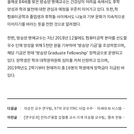
올해로 84세를 맞은 방승양 명예교수는 건강상의 어려움 속에서도 후학
양성과 학과 발전에 대한 관심과 애정을 꾸준히 이어가고 있다. 또한,학
컴퓨터공학과 졸업생과 후학들 사이에서도 나눔과 기부 문화가 지속적으로
이어지기를 바라는 뜻을 전한 것으로 알려졌다.
한편, 방승양 명예교수는 지난 2018년 12월에도 컴퓨터공학 분야를 선도할
우수 인재 양성을 위해 5천만 원을 기부하여 ‘방승양 기금’을 조성하였으며,
해당 기금은 현재 ‘방승양 Graduate Fellowship’ 장학금으로 운영되고
있다. 장학생은 학과 대학원위원회 심의를 거쳐 선정하고 있으며,
2019학년도 2학기부터 현재까지 총 16명의 학생에게 장학금이 지급된 바
있다.
다음글
이성진 교수 연구팀, 97억 규모 ITRC 사업 수주… 차세대 AI 시스템 원천기술 개발 나서
이전글
[연구성과] 전자‧IT융합 김철홍 교수‧기계 이승철 교수팀, ‘몸속 천둥번개’, 딥러닝으로 더 빠르고 선명하게 혈관을 찍는다