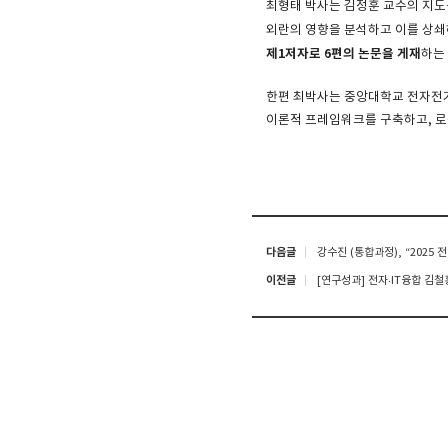
최형태 박사는 김정훈 교수의 지도
외란의 영향을 분석하고 이를 상쇄하
제
1
저자로
6
편의 논문을 게재
하는
한편 최박사는 중앙대학교 전자전기공학
이론적 프레임워크를 구축하고, 로
다음글
강수진 (통합과정), “202
이전글
[연구성과] 전자‧IT융합 김