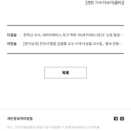
[관련 기사 더보기(
클릭
)]
다음글
한욱신 교수, 데이터베이스 최고 학회 ‘ACM PODS 2023’ 논문 발표… “42년 학회 역사상 첫 한국 연구진”
이전글
[연구성과] 전자‧IT융합 김철홍 교수‧기계 이승철 교수팀, ‘몸속 천둥번개’, 딥러닝으로 더 빠르고 선명하게 혈관을 찍는다
목록
개인정보처리방침
주소 : 37673경상북도 포항시 남구 청암로 77 포항공과대학교 LG 연구동