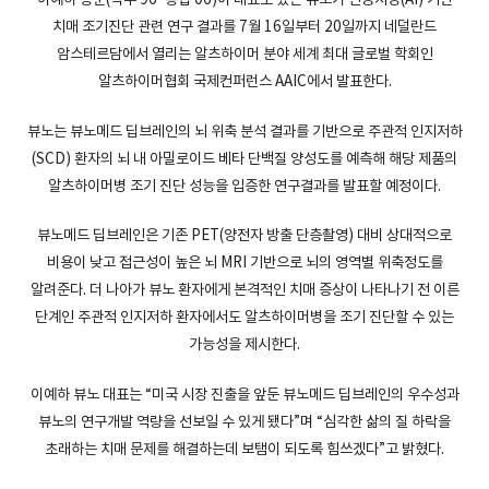
치매 조기진단 관련 연구 결과를 7월 16일부터 20일까지 네덜란드
암스테르담에서 열리는 알츠하이머 분야 세계 최대 글로벌 학회인
알츠하이머협회 국제컨퍼런스 AAIC에서 발표한다.
뷰노는 뷰노메드 딥브레인의 뇌 위축 분석 결과를 기반으로 주관적 인지저하
(SCD) 환자의 뇌 내 아밀로이드 베타 단백질 양성도를 예측해 해당 제품의
알츠하이머병 조기 진단 성능을 입증한 연구결과를 발표할 예정이다.
뷰노메드 딥브레인은 기존 PET(양전자 방출 단층촬영) 대비 상대적으로
비용이 낮고 접근성이 높은 뇌 MRI 기반으로 뇌의 영역별 위축정도를
알려준다. 더 나아가 뷰노 환자에게 본격적인 치매 증상이 나타나기 전 이른
단계인 주관적 인지저하 환자에서도 알츠하이머병을 조기 진단할 수 있는
가능성을 제시한다.
이예하 뷰노 대표는 “미국 시장 진출을 앞둔 뷰노메드 딥브레인의 우수성과
뷰노의 연구개발 역량을 선보일 수 있게 됐다”며 “심각한 삶의 질 하락을
초래하는 치매 문제를 해결하는데 보탬이 되도록 힘쓰겠다”고 밝혔다.