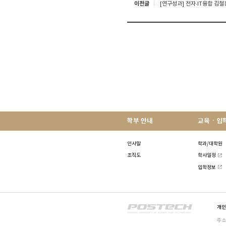
이전글
[연구성과] 전자‧IT융합 김
학부 안내
교육ㆍ입
인사말
학과/대학원
조직도
학사일정
입학정보
개인
p
o
주소