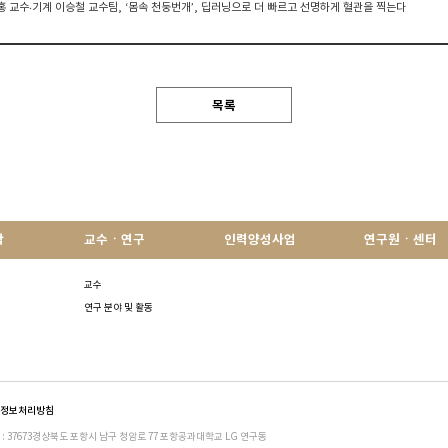
철홍 교수‧기계 이승철 교수팀, ‘몸속 천둥번개’, 딥러닝으로 더 빠르고 선명하게 혈관을 찍는다
목록
학
교수ㆍ연구
인력양성사업
연구원ㆍ센터
교수
연구 분야 및 활동
정보처리방침
 : 37673경상북도 포항시 남구 청암로 77 포항공과대학교 LG 연구동